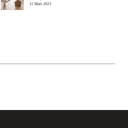
11 Mart 2023
Fikri Sınai Haklar
 Danışmanlık
Hukuku
ukuku
Miras Hukuku
erimiz
Çalışma Alanlarımız
 Alanlarımız
Çalışma Alanlarımız