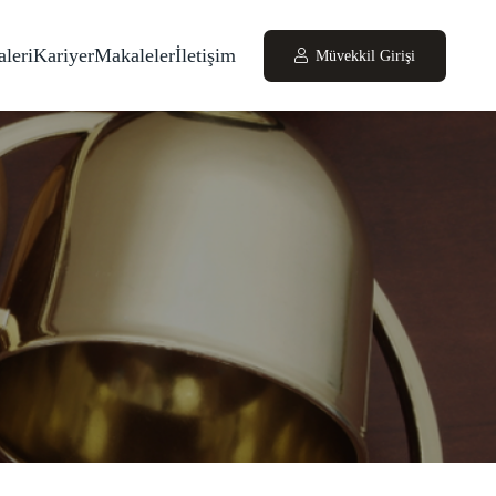
leri
Kariyer
Makaleler
İletişim
Müvekkil Girişi