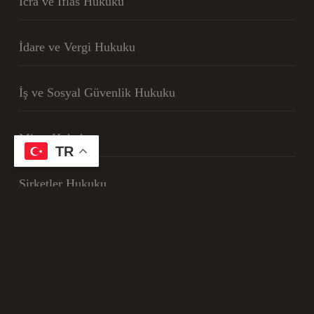
İcra ve İflas Hukuku
İdare ve Vergi Hukuku
İş ve Sosyal Güvenlik Hukuku
Miras Hukuku
TR
Şirketler Hukuku
Spor Hukuku
© Copyright 2025 | Hukuk Bürosu – Her Hakkı
Saklıdır!